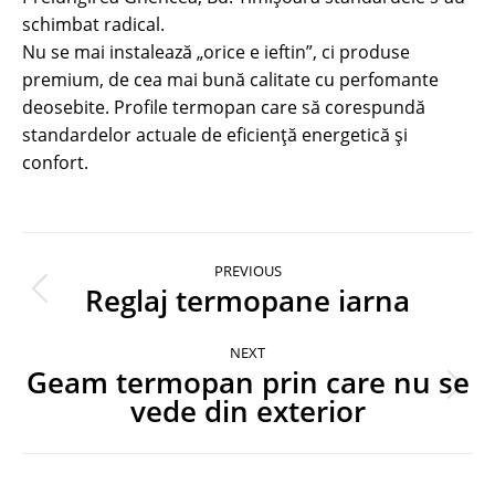
schimbat radical.
Nu se mai instalează „orice e ieftin”, ci produse
premium, de cea mai bună calitate cu perfomante
deosebite. Profile termopan care să corespundă
standardelor actuale de eficiență energetică și
confort.
Post
PREVIOUS
navigation
Reglaj termopane iarna
Previous
post:
NEXT
Geam termopan prin care nu se
Next
vede din exterior
post: