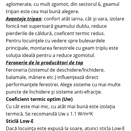
aglomerate, cu mult zgomot, din sectorul 6, geamul
tripan este cea mai bună alegere.
Avantaje tripan
: confort atât iarna, cât și vara, izolare
fonică net superioară geamului dublu, reduce
pierderile de căldură, coeficent termic redus.
Pentru locuințele cu vedere spre bulevardele
principale, montarea ferestrele cu geam triplu este
soluția ideală pentru a reduce zgomotul.
Feronerie de la producători de top
Feroneria (sistemul de deschidere/închidere,
balamale, mânere etc.) influențează direct
performanțele ferestrei. Alege sisteme cu mai multe
puncte de închidere și sisteme anti-efracție.
Coeficient termic optim (Uw)
Cu cât este mai mic, cu atât mai bună este izolația
termică. Se recomandă Uw ≤ 1.1 W/m²K
Sticlă Low-E
Dacă locuința este expusă la soare, atunci sticla Low-E