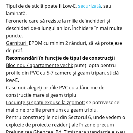
Tipul de de sticlă:
poate fi Low-E,
securizată
, sau
laminată.
Feronerie
care să reziste la miile de închideri și
deschideri de-a lungul anilor. Închidere în mai multe
puncte.
Garnituri:
EPDM cu minim 2 rânduri, să vă protejeze
de praf.
Recomandări în funcție de tipul de construcții
Bloc nou / apartamente vechi:
puteți opta pentru
profile din PVC cu 5-7 camere și geam tripan, sticlă
low-E.
Case noi:
alegeți profile PVC cu adâncime de
construcție mare și geam triplu
Locuințe și spații expuse la zgomot:
se potrivesc cel
mai bine profile premium cu geam triplu.
Pentru construcțiile noi din Sectorul 6, unde vedem o
explozie de proiecte rezidențiale în zone precum
Prelungirea Ghencea, Bd. Timișoara standardele s-au