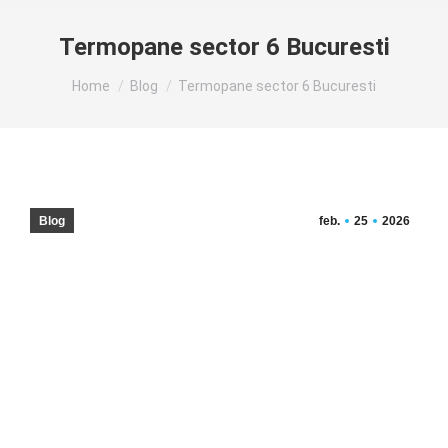
Termopane sector 6 Bucuresti
You are here:
Home
Blog
Termopane sector 6 Bucuresti
Blog
feb.
25
2026