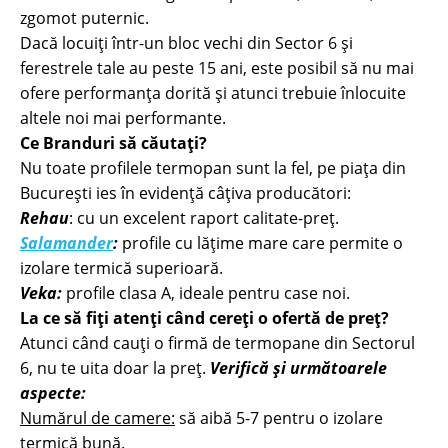
zgomot puternic.
Dacă locuiți într-un bloc vechi din Sector 6 și
ferestrele tale au peste 15 ani, este posibil să nu mai
ofere performanța dorită și atunci trebuie înlocuite
altele noi mai performante.
Ce Branduri să căutați?
Nu toate profilele termopan sunt la fel, pe piața din
București ies în evidență câțiva producători:
Rehau
: cu un excelent raport calitate-preț.
Salamander
:
profile cu lățime mare care permite o
izolare termică superioară.
Veka:
profile clasa A, ideale pentru case noi.
La ce să fiți atenți când cereți o ofertă de preț?
Atunci când cauți o firmă de termopane din Sectorul
6, nu te uita doar la preț.
Verifică și următoarele
aspecte:
Numărul de camere:
să aibă 5-7 pentru o izolare
termică bună.