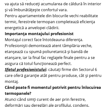
va ajuta să reduceți acumularea de căldură în interior
și vă îmbunătățește confortul vara.
Pentru apartamentele din blocurile vechi reabilitate
termic, ferestrele termopan completează eficiența
energetică a anvelopei clădirii.
Importanța montajului profesionist
Montajul corect face întotdeauna diferența.
Profesioniști demontează atent tâmplăria veche,
etanșează cu spumă poliuretanică și bandă de
etanșare, iar la final fac reglajele finale pentru a se
asigura că totul funcționează perfect.
Sfatul profesionistului
:
căutați firme din Sectorul 6
care oferă garanție atât pentru produse, cât și pentru
montaj.
Când poate fi momentul potrivit pentru înlocuirea
termopanele?
Atunci când simți curent de aer prin ferestre,
deformări sau dereglări ale profilului, condens,