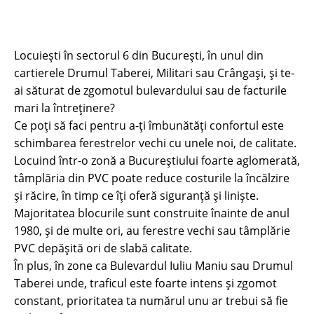
Locuiești în sectorul 6 din București, în unul din
cartierele Drumul Taberei, Militari sau Crângași, și te-
ai săturat de zgomotul bulevardului sau de facturile
mari la întreținere?
Ce poți să faci pentru a-ți îmbunătăți confortul este
schimbarea ferestrelor vechi cu unele noi, de calitate.
Locuind într-o zonă a Bucureștiului foarte aglomerată,
tâmplăria din PVC poate reduce costurile la încălzire
și răcire, în timp ce îți oferă siguranță și liniște.
Majoritatea blocurile sunt construite înainte de anul
1980, și de multe ori, au ferestre vechi sau tâmplărie
PVC depășită ori de slabă calitate.
În plus, în zone ca Bulevardul Iuliu Maniu sau Drumul
Taberei unde, traficul este foarte intens și zgomot
constant, prioritatea ta numărul unu ar trebui să fie