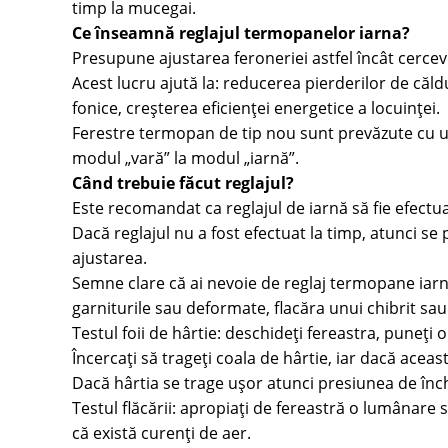
timp la mucegai.
Ce înseamnă reglajul termopanelor iarna?
Presupune ajustarea feroneriei astfel încât cerce
Acest lucru ajută la: reducerea pierderilor de căld
fonice, creșterea eficienței energetice a locuinței.
Ferestre termopan de tip nou sunt prevăzute cu un
modul „vară” la modul „iarnă”.
Când trebuie făcut reglajul?
Este recomandat ca reglajul de iarnă să fie efectu
Dacă reglajul nu a fost efectuat la timp, atunci se
ajustarea.
Semne clare că ai nevoie de reglaj termopane iarna
garniturile sau deformate, flacăra unui chibrit sau
Testul foii de hârtie: deschideți fereastra, puneți o
Încercați să trageți coala de hârtie, iar dacă acea
Dacă hârtia se trage ușor atunci presiunea de înc
Testul flăcării: apropiați de fereastră o lumânare 
că există curenți de aer.