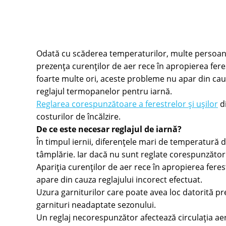
Odată cu scăderea temperaturilor, multe persoan
prezența curenților de aer rece în apropierea fere
foarte multe ori, aceste probleme nu apar din cauz
reglajul termopanelor pentru iarnă.
Reglarea corespunzătoare a ferestrelor și ușilor
di
costurilor de încălzire.
De ce este necesar reglajul de iarnă?
În timpul iernii, diferențele mari de temperatură d
tâmplărie. Iar dacă nu sunt reglate corespunzător 
Apariția curenților de aer rece în apropierea fere
apare din cauza reglajului incorect efectuat.
Uzura garniturilor care poate avea loc datorită pr
garnituri neadaptate sezonului.
Un reglaj necorespunzător afectează circulația aer