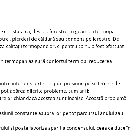
e constată că, deși au ferestre cu geamuri termopan,
strei, pierderi de căldură sau condens pe ferestre. De
a calității termopanelor, ci pentru că nu a fost efectuat
n termopan asigură confortul termic și reducerea
intre interior și exterior pun presiune pe sistemele de
pot apărea diferite probleme, cum ar fi:
strelor chiar dacă acestea sunt închise. Această problemă
esiunii constante asupra lor pe tot parcursul anului sau
ului și poate favoriza apariția condensului, ceea ce duce în