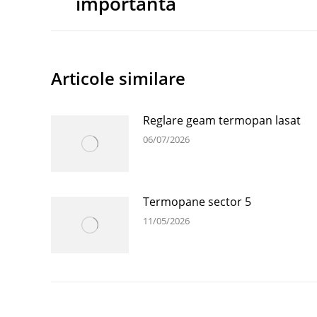
importanta
post:
Articole similare
Reglare geam termopan lasat
06/07/2026
Termopane sector 5
11/05/2026