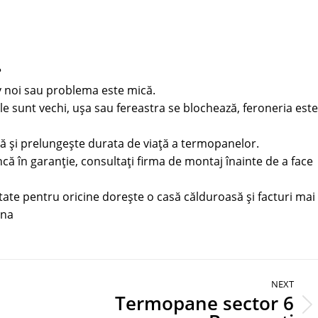
?
iv noi sau problema este mică.
e sunt vechi, ușa sau fereastra se blochează, feroneria este
tă și prelungește durata de viață a termopanelor.
ă în garanție, consultați firma de montaj înainte de a face
tate pentru oricine dorește o casă călduroasă și facturi mai
rna
NEXT
Termopane sector 6
Next