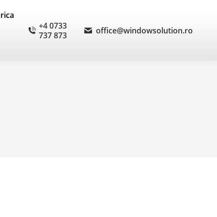
brica
+4 0733
office@windowsolution.ro
737 873