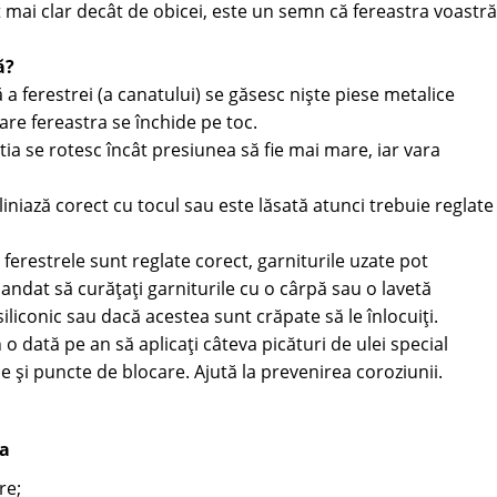
t mai clar decât de obicei, este un semn că fereastra voastră
ă?
a ferestrei (a canatului) se găsesc niște piese metalice
re fereastra se închide pe toc.
ia se rotesc încât presiunea să fie mai mare, iar vara
iniază corect cu tocul sau este lăsată atunci trebuie reglate
ă ferestrele sunt reglate corect, garniturile uzate pot
dat să curățați garniturile cu o cârpă sau o lavetă
siliconic sau dacă acestea sunt crăpate să le înlocuiți.
 dată pe an să aplicați câteva picături de ulei special
e și puncte de blocare. Ajută la prevenirea coroziunii.
na
re;