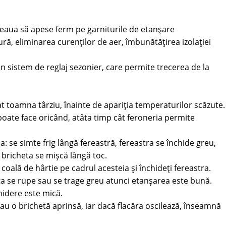
veaua să apese ferm pe garniturile de etanșare
ură, eliminarea curenților de aer, îmbunătățirea izolației
 sistem de reglaj sezonier, care permite trecerea de la
at toamna târziu, înainte de apariția temperaturilor scăzute.
 poate face oricând, atâta timp cât feroneria permite
: se simte frig lângă fereastră, fereastra se închide greu,
 bricheta se mișcă lângă toc.
 coală de hârtie pe cadrul acesteia și închideți fereastra.
sta se rupe sau se trage greu atunci etanșarea este bună.
hidere este mică.
sau o brichetă aprinsă, iar dacă flacăra oscilează, înseamnă