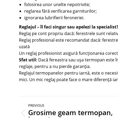
folosirea unor unelte nepotrivite;
reglarea fără verificarea garniturilor;
ignorarea lubrifierii feroneriei.
Reglajul – îl faci singur sau apelezi la specialist
Reglaj pe cont propriu dacă: ferestrele sunt relat
Reglaj profesional este recomandat dacă: ferestrel
uzată
Un reglaj profesionist asigură funcționarea corec
Sfat util:
Dacă fereastra sau ușa termopan este înc
reglaje, pentru a nu pierde garanția.
Reglajul termopanelor pentru iarnă, este o necesi
mici. Un mic reglaj poate face o mare diferență ia
Post
PREVIOUS
navigation
Grosime geam termopan,
Previous