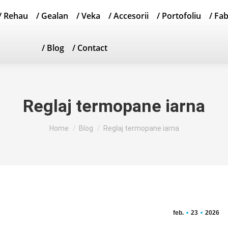
/ Rehau
/ Gealan
/ Veka
/ Accesorii
/ Portofoliu
/ Fa
/ Blog
/ Contact
Reglaj termopane iarna
You are here:
Home
Blog
Reglaj termopane iarna
feb.
23
2026