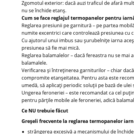
Zgomotul exterior: dacă auzi traficul de afară mul
nu se închide etanș.
Cum se face reglajul termopanelor pentru iarn
Reglarea presiunii pe garnitură – pe partea mobilă 
numite excentrici care controlează presiunea cu ca
Cu ajutorul unui imbus sau șurubelnițe iarna aceșt
presiunea să fie mai mică.
Reglarea balamalelor – dacă fereastra nu se mai al
balamalele.
Verificarea și întreținerea garniturilor – chiar dac
compromite etanșeitatea. Pentru asta este recoman
umedă, să aplicați periodic soluții pe bază de ulei 
Ungerea feroneriei – este recomandat ca cel puțin o
pentru părțile mobile ale feroneriei, adică balamal
Ce NU trebuie făcut
Greșeli frecvente la reglarea termopanelor iar
strângerea excesivă a mecanismului de închide