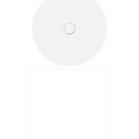
DESIGN SIMPLU ȘI CLAR
Sistemul este conceput cu
un design drept, care la
momentul actual dă
tonul în arhitectură. O
gamă largă de baghete
continuă consistent
designul aspectului din