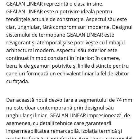
GEALAN LINEAR reprezintă o clasa in sine.
GEALAN LINEAR este o potrivire ideală pentru
tendințele actuale de construcție. Aspectul său este
clar, unghiular, fără compromisuri moderne. Designul
sistemului de termopane GEALAN LINEAR este
revigorant și atemporal și se potrivește cu limbajul
arhitectural modern. Aspectul său exterior este
continuat în mod constant în interior: în camere,
benzile de geamuri potrivite și liniile distincte pentru
caneluri formează un echivalent liniar la fel de izbitor
cu fațada.
Dar această nouă dezvoltare a segmentului de 74 mm
nu este doar contemporană prin designul său
unghiular și liniar. GEALAN LINEAR impresionează, de
asemenea, cu detalii tehnice care garantează
impermeabilitatea remarcabilă, izolația termică și
protecția fonică și antiefracție. Acest lucru este posibil