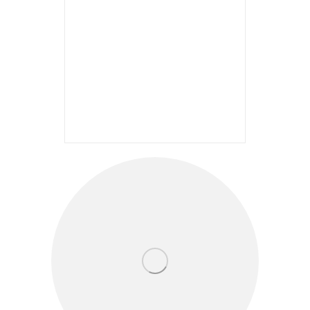
exterior în partea
interioară a ferestrelor.
Lățimile înguste vizibile
oferă mai multă lumină
printr-o suprafață
maximă de sticlă a
ferestrelor.