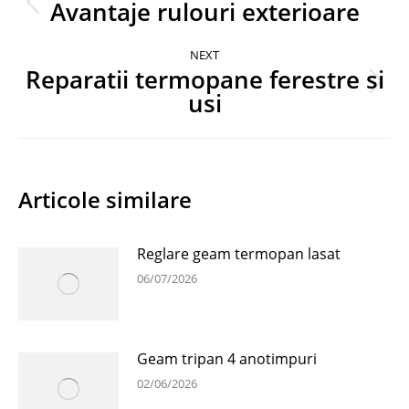
navigation
Avantaje rulouri exterioare
Previous
post:
NEXT
Reparatii termopane ferestre si
Next
usi
post:
Articole similare
Reglare geam termopan lasat
06/07/2026
Geam tripan 4 anotimpuri
02/06/2026