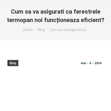
Cum sa va asigurati ca ferestrele
termopan noi funcționeaza eficient?
You are here:
Home
Blog
Cum sa va asigurati ca…
Blog
mai
4
2024