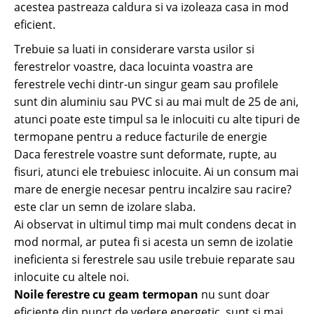
acestea pastreaza caldura si va izoleaza casa in mod
eficient.
Trebuie sa luati in considerare varsta usilor si
ferestrelor voastre, daca locuinta voastra are
ferestrele vechi dintr-un singur geam sau profilele
sunt din aluminiu sau PVC si au mai mult de 25 de ani,
atunci poate este timpul sa le inlocuiti cu alte tipuri de
termopane pentru a reduce facturile de energie
Daca ferestrele voastre sunt deformate, rupte, au
fisuri, atunci ele trebuiesc inlocuite. Ai un consum mai
mare de energie necesar pentru incalzire sau racire?
este clar un semn de izolare slaba.
Ai observat in ultimul timp mai mult condens decat in
mod normal, ar putea fi si acesta un semn de izolatie
ineficienta si ferestrele sau usile trebuie reparate sau
inlocuite cu altele noi.
Noile ferestre cu geam termopan
nu sunt doar
eficiente din punct de vedere energetic, sunt si mai