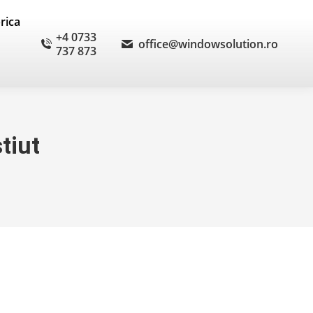
brica
+4 0733
office@windowsolution.ro
737 873
tiut