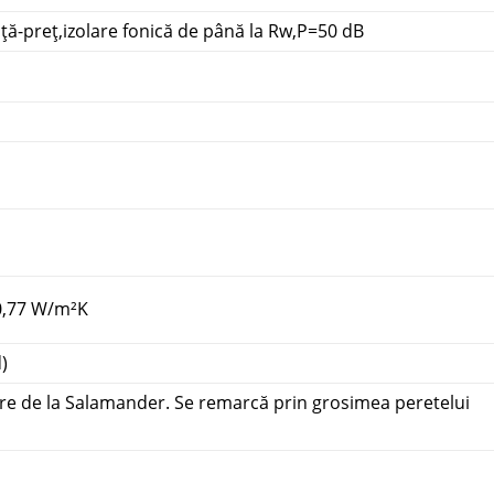
ă-preț,izolare fonică de până la Rw,P=50 dB
 0,77 W/m²K
)
ere de la Salamander. Se remarcă prin grosimea peretelui