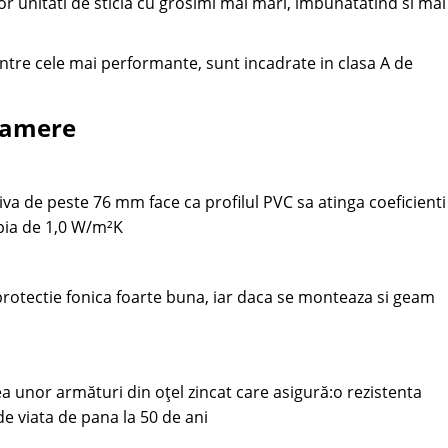
 unitati de sticla cu grosimi mai mari, imbunatatind si mai
intre cele mai performante, sunt incadrate in clasa A de
 camere
 de peste 76 mm face ca profilul PVC sa atinga coeficienti
opia de 1,0 W/m²K
protectie fonica foarte buna, iar daca se monteaza si geam
rea unor armături din oțel zincat care asigură:o rezistenta
de viata de pana la 50 de ani