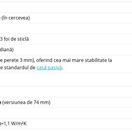
e (în cercevea)
 foi de sticlă
diană)
me perete 3 mm), oferind cea mai mare stabilitate la
ge standardul de
casă pasivă
.
e
(versiunea de 74 mm)
l)≈1,1 W/m²K