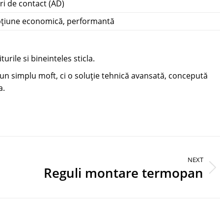
ri de contact (AD)
pțiune economică, performantă
rile si bineinteles sticla.
un simplu moft, ci o soluție tehnică avansată, concepută
a.
NEXT
Reguli montare termopan
Next
post: