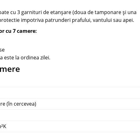
oate cu 3 garnituri de etanșare (doua de tamponare și una
protectie impotriva patrunderi prafului, vantului sau apei.
r cu 7 camere:
ase
 este la ordinea zilei.
amere
ere (în cercevea)
m²K