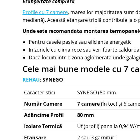
Etanșeitate completa
Profile cu 7 camere
, marea lor majoritatea sunt d
mediană). Această etanșare triplă contribuie la o 
Unde este recomandata montarea termopanelo
Pentru casele pasive sau eficiente energetic
In zonele cu clima rece sau veri foarte calduro
Daca locuiti intr-o zona aglomerata unde galagia
Cele mai bune modele cu 7 c
REHAU
: SYNEGO
Caracteristici
SYNEGO (80 mm
Număr Camere
7 camere
(în toc) și 6 cam
Adâncime Profil
80 mm
Izolare Termică
Uf (profil) pana la 0,94 W/
Etansare
2 sau 3 garnituri