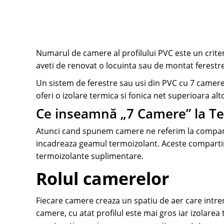
Numarul de camere al profilului PVC este un criter
aveti de renovat o locuinta sau de montat ferestre
Un sistem de ferestre sau usi din PVC cu 7 camere e
oferi o izolare termica si fonica net superioara al
Ce inseamnă „7 Camere” la 
Atunci cand spunem camere ne referim la comparti
incadreaza geamul termoizolant. Aceste compartim
termoizolante suplimentare.
Rolul camerelor
Fiecare camere creaza un spatiu de aer care intr
camere, cu atat profilul este mai gros iar izolare