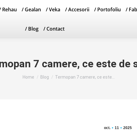
/ Rehau
/ Gealan
/ Veka
/ Accesorii
/ Portofoliu
/ Fa
/ Blog
/ Contact
mopan 7 camere, ce este de s
You are here:
Home
Blog
Termopan 7 camere, ce este…
oct.
11
2025