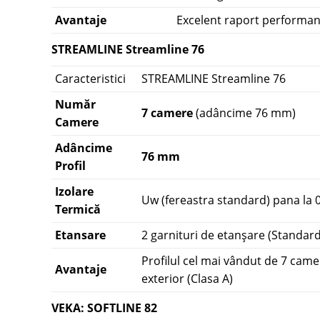
Avantaje
Excelent raport performanț
STREAMLINE Streamline 76
Caracteristici
STREAMLINE Streamline 76
Număr
7 camere
(adâncime 76 mm)
Camere
Adâncime
76 mm
Profil
Izolare
Uw (fereastra standard) pana la
Termică
Etansare
2 garnituri de etanșare (Standard
Profilul cel mai vândut de 7 cam
Avantaje
exterior (Clasa A)
VEKA: SOFTLINE 82