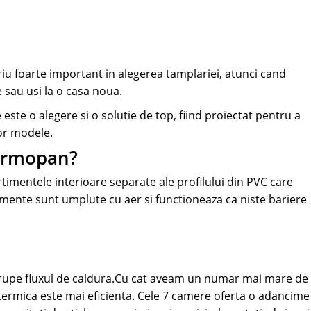
iu foarte important in alegerea tamplariei, atunci cand
 sau usi la o casa noua.
ste o alegere si o solutie de top, fiind proiectat pentru a
tor modele.
Termopan?
mentele interioare separate ale profilului din PVC care
ente sunt umplute cu aer si functioneaza ca niste bariere
erupe fluxul de caldura.Cu cat aveam un numar mai mare de
a termica este mai eficienta. Cele 7 camere oferta o adancime