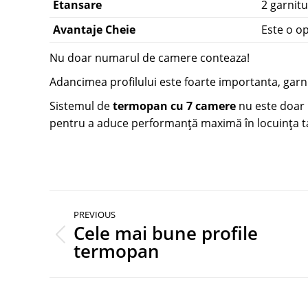
Etansare
2 garnitu
Avantaje Cheie
Este o o
Nu doar numarul de camere conteaza!
Adancimea profilului este foarte importanta, garnitu
Sistemul de
termopan cu 7 camere
nu este doar 
pentru a aduce performanță maximă în locuința t
Post
PREVIOUS
navigation
Cele mai bune profile
Previous
termopan
post: