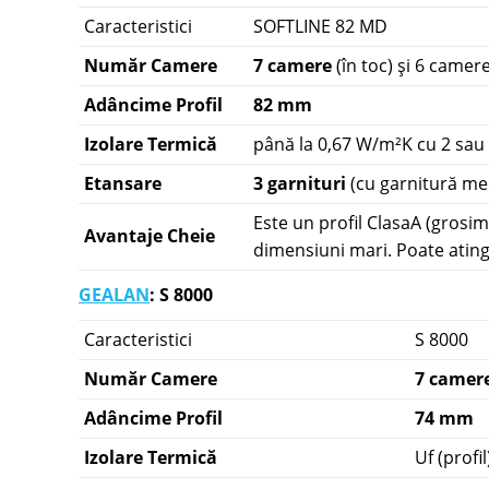
Caracteristici
SOFTLINE 82 MD
Număr Camere
7 camere
(în toc) și 6 camer
Adâncime Profil
82 mm
Izolare Termică
până la 0,67 W/m²K cu 2 sau 3
Etansare
3 garnituri
(cu garnitură me
Este un profil ClasaA (grosi
Avantaje Cheie
dimensiuni mari. Poate atin
GEALAN
: S 8000
Caracteristici
S 8000
Număr Camere
7 camer
Adâncime Profil
74 mm
Izolare Termică
Uf (profi