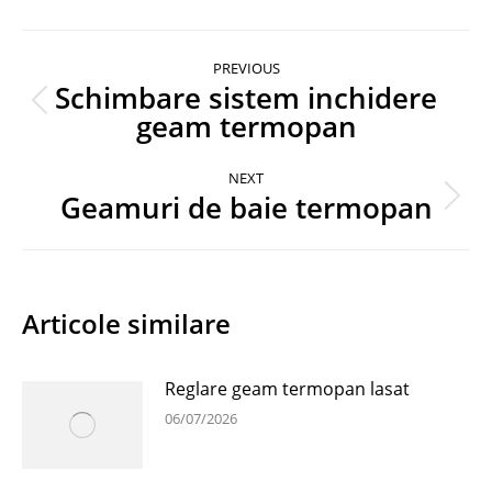
Post
PREVIOUS
navigation
Schimbare sistem inchidere
Previous
geam termopan
post:
NEXT
Geamuri de baie termopan
Next
post:
Articole similare
Reglare geam termopan lasat
06/07/2026