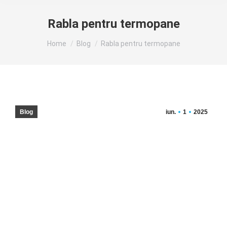
Rabla pentru termopane
You are here:
Home
Blog
Rabla pentru termopane
Blog
iun.
1
2025